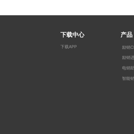
下载中心
产品
下载APP
励销C
励销
电销
智能