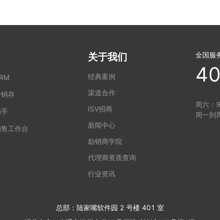
全国服
关于我们
40
经典案例
RM
渠道合作
进销存
周六：9:
ISV招商
助手
周一到周
新闻中心
销售工作台
励销商学院
代理商资质查询
行业资讯
总部：陆家嘴软件园 2 号楼 401 室