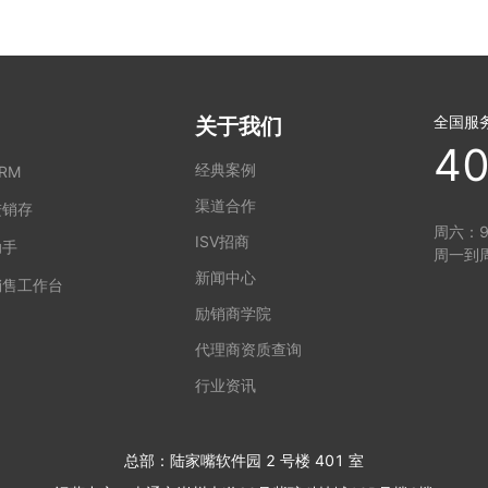
全国服
关于我们
40
经典案例
RM
渠道合作
进销存
周六：9:
ISV招商
助手
周一到周
新闻中心
销售工作台
励销商学院
代理商资质查询
行业资讯
总部：陆家嘴软件园 2 号楼 401 室