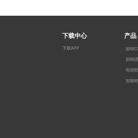
下载中心
产品
下载APP
励销C
励销
电销
智能