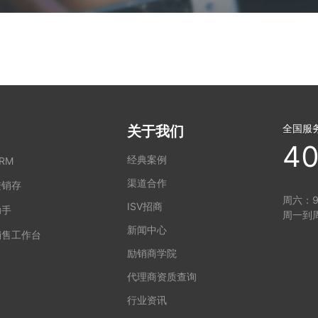
全国服
关于我们
40
经典案例
RM
渠道合作
进销存
周六：9:
ISV招商
助手
周一到周
新闻中心
销售工作台
励销商学院
代理商资质查询
行业资讯