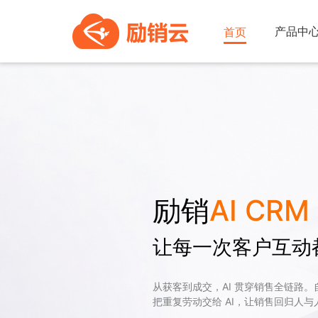
产品中
首页
励销
AI CRM
让每一次客户互动
从获客到成交，AI 贯穿销售全链路
把重复劳动交给 AI，让销售回归人