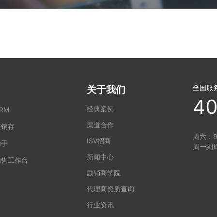
全国服
关于我们
40
经典案例
RM
渠道合作
进销存
周六：9:
ISV招商
助手
周一到周
新闻中心
销售工作台
励销商学院
代理商资质查询
行业资讯