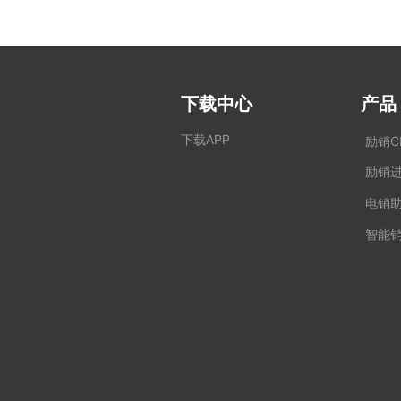
下载中心
产品
下载APP
励销C
励销
电销
智能