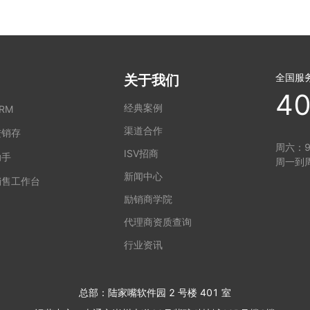
全国服
关于我们
40
经典案例
RM
渠道合作
进销存
周六：9:
ISV招商
助手
周一到周
新闻中心
销售工作台
励销商学院
代理商资质查询
行业资讯
总部：陆家嘴软件园 2 号楼 401 室