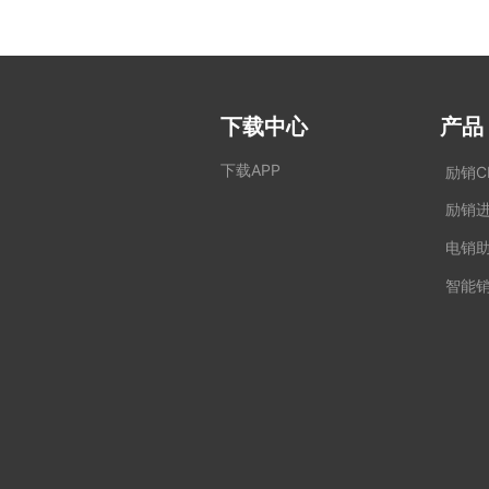
下载中心
产品
下载APP
励销C
励销
电销
智能