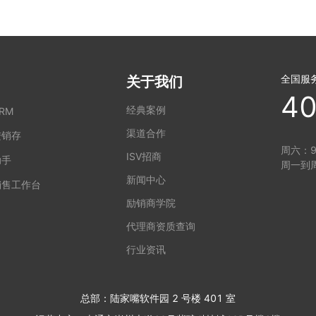
全国服
关于我们
40
经典案例
RM
渠道合作
进销存
周六：9:
ISV招商
助手
周一到周
新闻中心
销售工作台
励销商学院
代理商资质查询
行业资讯
总部：陆家嘴软件园 2 号楼 401 室